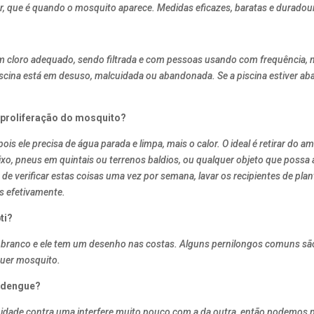
er, que é quando o mosquito aparece. Medidas eficazes, baratas e duradou
om cloro adequado, sendo filtrada e com pessoas usando com frequência, 
piscina está em desuso, malcuidada ou abandonada. Se a piscina estiver 
 proliferação do mosquito?
pois ele precisa de água parada e limpa, mais o calor. O ideal é retirar do
lixo, pneus em quintais ou terrenos baldios, ou qualquer objeto que poss
de verificar estas coisas uma vez por semana, lavar os recipientes de pla
s efetivamente.
ti?
eto e branco e ele tem um desenho nas costas. Alguns pernilongos comuns s
lquer mosquito.
a dengue?
nidade contra uma interfere muito pouco com a da outra, então podemos 