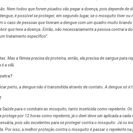
são. Nem todos que forem picados vão pegar a doença, pois depende de do
dengue, é possível se proteger; em segundo lugar, se o mosquito tiver ou 
bém o caso de pessoas que tiveram a dengue com um quadro muito brando
obrir que teve a doença. Então, não necessariamente a pessoa contrai a do
gum tratamento específico”.
as. Mas a fêmea precisa de proteína, então, ela precisa de sangue para r
é a vilã.
outra?
ficar perto, a dengue não é transmitida através de contato. A dengue só é
?
a Saúde para o combate ao mosquito, tanto inseticida como repelente. Os 
na protege por 12 horas como repelente, já o deet deve ser aplicada a cad
ssária, pois são excelentes para se proteger contra o mosquito. Já os in
Por isso, a melhor proteção contra o mosquito é passar o repelente na pele