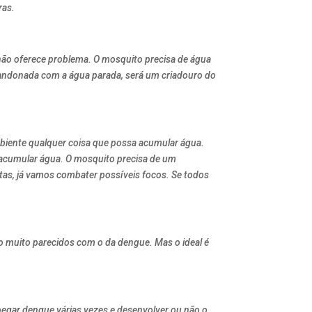
ras.
não oferece problema. O mosquito precisa de água
abandonada com a água parada, será um criadouro do
 ambiente qualquer coisa que possa acumular água.
a acumular água. O mosquito precisa de um
ntas, já vamos combater possíveis focos. Se todos
ão muito parecidos com o da dengue. Mas o ideal é
pegar dengue várias vezes e desenvolver ou não o