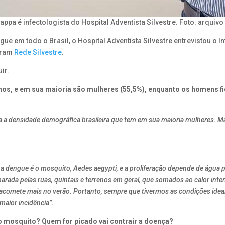
appa é infectologista do Hospital Adventista Silvestre. Foto: arquivo
 em todo o Brasil, o Hospital Adventista Silvestre entrevistou o I
agram
Rede Silvestre
.
ir.
9 anos, e em sua maioria são mulheres (55,5%), enquanto os homens 
 a densidade demográfica brasileira que tem em sua maioria mulheres. Ma
 dengue é o mosquito, Aedes aegypti, e a proliferação depende de água par
rada pelas ruas, quintais e terrenos em geral, que somados ao calor inten
 acomete mais no verão. Portanto, sempre que tivermos as condições ideai
aior incidência”.
do mosquito? Quem for picado vai contrair a doença?