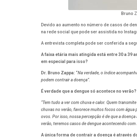
Bruno Z
Devido ao aumento no número de casos de dengue
na rede social que pode ser assistida no Inst
A entrevista completa pode ser conferida a segu
A faixa etária mais atingida está entre 30 a 3
em especial para isso?
Dr. Bruno Zappa:
“
Na verdade, o índice acompanha
podem contrair a doença”.
É verdade que a dengue só acontece no verão?
“Tem tudo a ver com chuva e calor. Quem transmite a
chuvas no verão, favorece muitos focos com água pa
ovos. Por isso, nossa percepção é de que a doença
verão, teremos casos de dengue acontecendo com m
A única forma de contrair a doença é através 