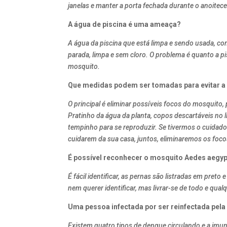
janelas e manter a porta fechada durante o anoitec
A água de piscina é uma ameaça?
A água da piscina que está limpa e sendo usada, c
parada, limpa e sem cloro. O problema é quanto a 
mosquito.
Que medidas podem ser tomadas para evitar a
O principal é eliminar possíveis focos do mosquito, 
Pratinho da água da planta, copos descartáveis no 
tempinho para se reproduzir. Se tivermos o cuidado 
cuidarem da sua casa, juntos, eliminaremos os foco
É possível reconhecer o mosquito Aedes aegyp
É fácil identificar, as pernas são listradas em pr
nem querer identificar, mas livrar-se de todo e qua
Uma pessoa infectada por ser reinfectada pel
Existem quatro tipos de dengue circulando e a imu