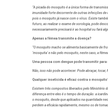
“A picada do mosquito é a única forma de transmis
imunidade forte decorrente de outras infecções de 
pois o mosquito já nasce com o vírus. Existe tam
futuro, ao realizar o exame de sorologia, pode desc
necessariamente precisará ir ao hospital ou fará al
Apenas a fêmea transmite a doença?
“O mosquito macho se alimenta basicamente de frut
‘mosquita’ e não pelo mosquito, neste caso, a fêmea 
Uma pessoa com dengue pode transmitir para 
Não, isso não pode acontecer. Pode abraçar, tocar, 
Qualquer inseticida é eficaz contra o mosquito
Existem três compostos liberados pelo Ministério d
diferença entre eles é o tempo de duração: a icardi
o mosquito, desde que aplicados na quantidade nece
perdem a eficácia rapidamente, mesmo os de tomada. 