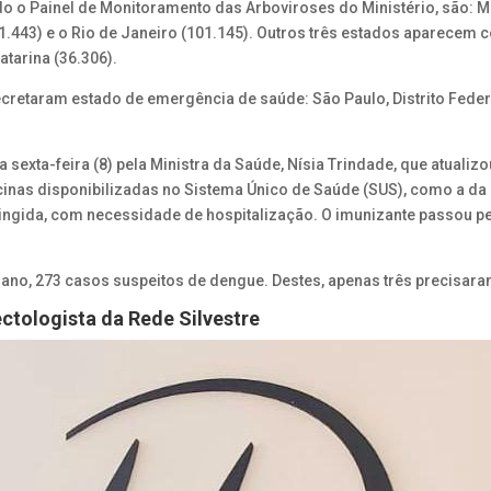
o o Painel de Monitoramento das Arboviroses do Ministério, são: M
(121.443) e o Rio de Janeiro (101.145). Outros três estados aparec
atarina (36.306).
decretaram estado de emergência de saúde: São Paulo, Distrito Federa
a sexta-feira (8) pela Ministra da Saúde, Nísia Trindade, que atual
acinas disponibilizadas no Sistema Único de Saúde (SUS), como a da 
 atingida, com necessidade de hospitalização. O imunizante passou 
te ano, 273 casos suspeitos de dengue. Destes, apenas três precisara
ectologista da Rede Silvestre