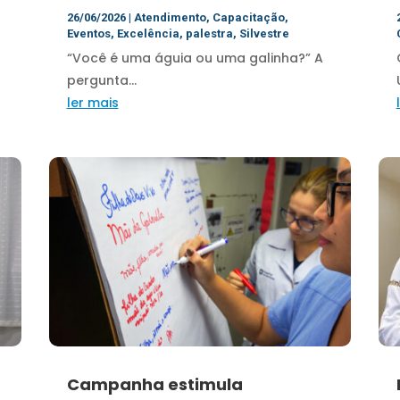
26/06/2026
|
Atendimento
,
Capacitação
,
Eventos
,
Excelência
,
palestra
,
Silvestre
“Você é uma águia ou uma galinha?” A
pergunta...
ler mais
Campanha estimula