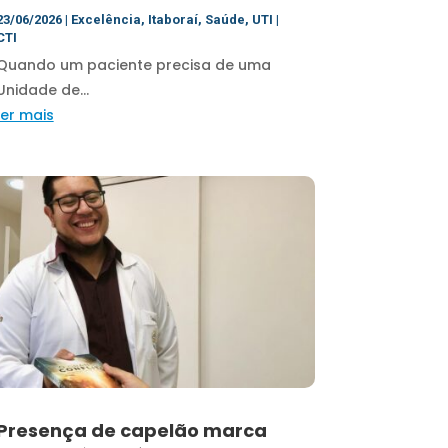
23/06/2026
|
Excelência
,
Itaboraí
,
Saúde
,
UTI |
CTI
Quando um paciente precisa de uma
Unidade de...
ler mais
Presença de capelão marca