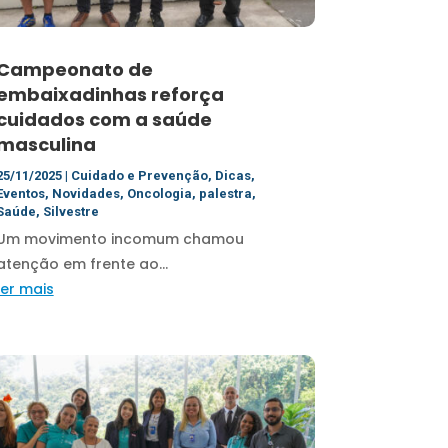
Campeonato de
embaixadinhas reforça
cuidados com a saúde
masculina
25/11/2025
|
Cuidado e Prevenção
,
Dicas
,
Eventos
,
Novidades
,
Oncologia
,
palestra
,
Saúde
,
Silvestre
Um movimento incomum chamou
atenção em frente ao...
ler mais