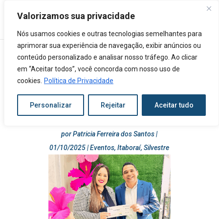
Valorizamos sua privacidade
Nós usamos cookies e outras tecnologias semelhantes para
aprimorar sua experiência de navegação, exibir anúncios ou
conteúdo personalizado e analisar nosso tráfego. Ao clicar
em “Aceitar todos”, você concorda com nosso uso de
cookies.
Política de Privacidade
Hospitais Adventistas do Rio
promovem “Semana da
Esperança” com mensagens
Personalizar
Rejeitar
Aceitar tudo
de fé e espiritualidade
por
Patricia Ferreira dos Santos
|
01/10/2025
|
Eventos
,
Itaboraí
,
Silvestre